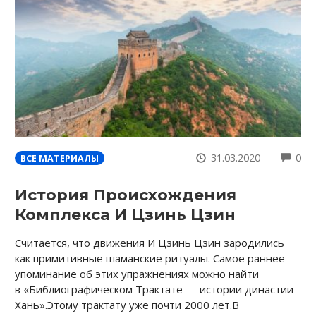
CO
31.03.2020
0
ВСЕ МАТЕРИАЛЫ
История Происхождения
Комплекса И Цзинь Цзин
Считается, что движения И Цзинь Цзин зародились
как примитивные шаманские ритуалы. Самое раннее
упоминание об этих упражнениях можно найти
в «Библиографическом Трактате — истории династии
Хань».Этому трактату уже почти 2000 лет.В