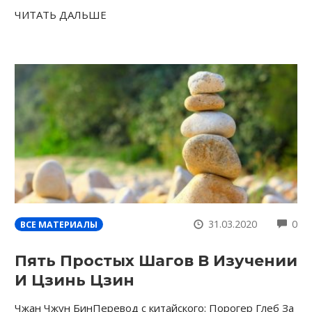
ЧИТАТЬ ДАЛЬШЕ
CO
31.03.2020
0
ВСЕ МАТЕРИАЛЫ
Пять Простых Шагов В Изучении
И Цзинь Цзин
Чжан Чжун БинПеревод с китайского: Порогер Глеб За