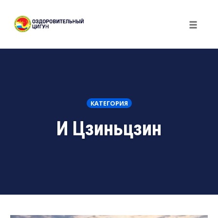
Skip
to
Toggle
content
naviga
КАТЕГОРИЯ
И Цзиньцзин